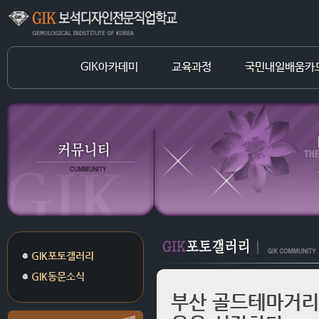
GIK아카데미
교육과정
국민내일배움카
GIK포토갤러리
GIK동문소식
부산 골드테마거리