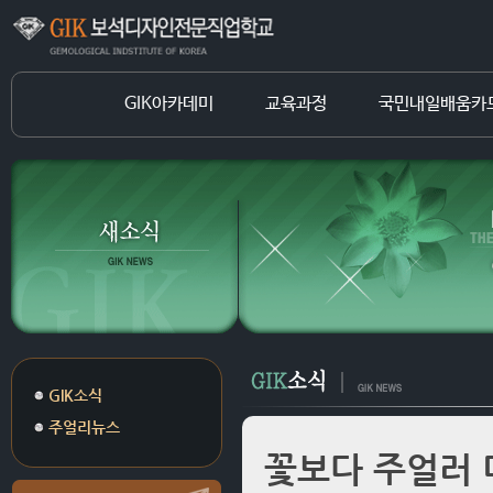
GIK아카데미
교육과정
국민내일배움카
GIK소식
주얼리뉴스
꽃보다 주얼러 미